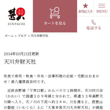
コ
ン
テ
スタッフブログ
ン
ツ
へ
ホーム
»
ブログ
»
天川弁財天社
ス
キ
ッ
プ
2014年10月21日更新
天川弁財天社
奈良で寿司・和食・弁当・法事料理の出前・宅配はおまか
せ！甚八橿原店吉村です。
近鉄吉野線「下市口駅」からバスで１時間半、天川村川合
（かわい）で国道３０９号線と分かれて、県道５３号高野天
川線へ入り、天ノ川の下流へ約３キロ、川を渡ると、琵琶山
の磐座（いわくら）上に「大峯本宮天川大弁財天社」が鎮座