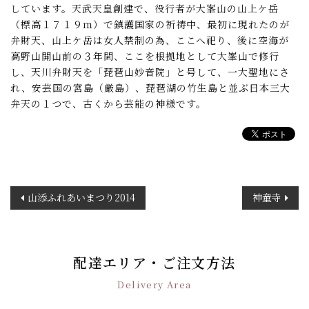
しています。天武天皇創建で、役行者が大峯山の山上ケ岳
（標高１７１９ｍ）で鎮護国家の祈祷中、最初に現れたのが
弁財天、山上ケ岳は女人禁制の為、ここへ祀り、後に空海が
高野山開山前の３年間、ここを根拠地として大峯山で修行
し、天川弁財天を「琵琶山妙音院」と号して、一大聖地にさ
れ、安芸国の宮島（厳島）、琵琶湖の竹生島と並ぶ日本三大
弁天の１つで、古くから芸能の神様です。
投
山添ふれあいまつり2014
神童寺
稿
ナ
ビ
ゲ
配達エリア・ご注文方法
ー
Delivery Area
シ
ョ