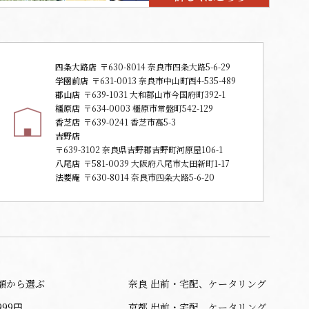
四条大路店
〒630-8014 奈良市四条大路5-6-29
学園前店
〒631-0013 奈良市中山町西4-535-489
郡山店
〒639-1031 大和郡山市今国府町392-1
橿原店
〒634-0003 橿原市常盤町542-129
香芝店
〒639-0241 香芝市高5-3
吉野店
〒639-3102 奈良県吉野郡吉野町河原屋106-1
八尾店
〒581-0039 大阪府八尾市太田新町1-17
法要庵
〒630-8014 奈良市四条大路5-6-20
額から選ぶ
奈良 出前・宅配、ケータリング
999円
京都 出前・宅配、ケータリング