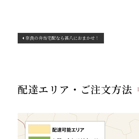
投
奈良の弁当宅配なら甚八におまかせ！
稿
ナ
ビ
ゲ
ー
配達エリア・ご注文方法
シ
ョ
ン