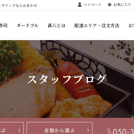
マイページ
お気に入り
ータリングならおまかせ
寿司
オードブル
甚八とは
配達エリア・注文方法
お
スタッフブログ
選ぶ
金額から選ぶ