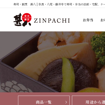
コ
寿司・割烹 甚八 | 奈良・八尾・藤井寺で寿司・弁当の出前・宅配、ケ
ン
テ
お弁当
お
ン
ツ
へ
ス
キ
ッ
プ
商品一覧
用途から