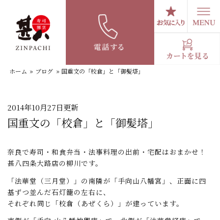
コ
ン
テ
スタッフブログ
ン
ツ
へ
ホーム
»
ブログ
»
国重文の「校倉」と「御髪塔」
ス
キ
ッ
プ
2014年10月27日更新
国重文の「校倉」と「御髪塔」
奈良で寿司・和食弁当・法事料理の出前・宅配はおまかせ！
甚八四条大路店の柳川です。
「法華堂（三月堂）」の南隣が「手向山八幡宮」、正面に四
基ずつ並んだ石灯籠の左右に、
それぞれ同じ「校倉（あぜくら）」が建っています。