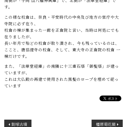
南側が「手向 山八幡神輿庫」で、北側が「法華堂経庫」で
す。
この様な校倉は、奈良・平安時代の中央及び地方の官庁や大
寺院に必ず在り、
校倉の棟が集まった一廊を正倉院と言い、当時は何処にでも
在りましたが、
長い年月で殆どの校倉が取り潰され、今も残っているのは、
ここと、唐招提寺の校倉、そして、東大寺の正倉院の校倉 一
棟だけです。
また、「法華堂経庫」の南隣に十三重石塔「御髪塔」が建っ
ていますが、
これは大仏殿の再建で使用された黒髪のロープを埋めて祀っ
ています
投
割塚古墳
橿原菊花展