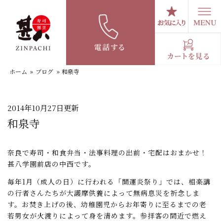
コ
ン
テ
スタッフブログ
ン
ツ
へ
ホーム
»
ブログ
»
和泉寺
ス
キ
ッ
プ
2014年10月27日更新
和泉寺
奈良で寿司・和食弁当・法事料理の出前・宅配はおまかせ！
甚八学園前店の中西です。
毎年1月（成人の日）に行われる「開運炎祭り」では、相楽講
の行者さんたちが大護摩供養によって無病息災を祈念しま
す。お焚き上げの後、幼稚園児からお年寄りに至るまでの老
若男女が火渡りによって身を清めます。参拝客の間近で燃え