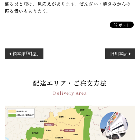
盛る炎と煙は、見応えがあります。ぜんざい・焼きみかんの
振る舞いもあります。
投
箱本館｢紺屋｣
旧川本邸
稿
ナ
ビ
ゲ
配達エリア・ご注文方法
ー
Delivery Area
シ
ョ
ン