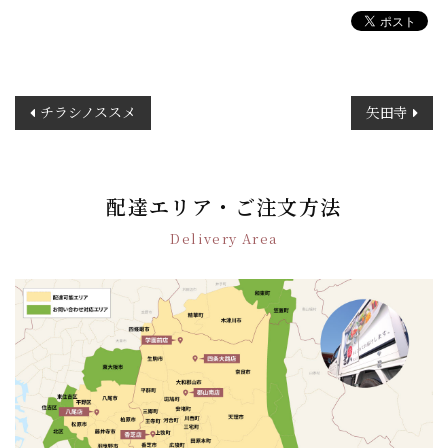
投
チラシノススメ
矢田寺
稿
ナ
ビ
ゲ
配達エリア・ご注文方法
ー
Delivery Area
シ
ョ
ン