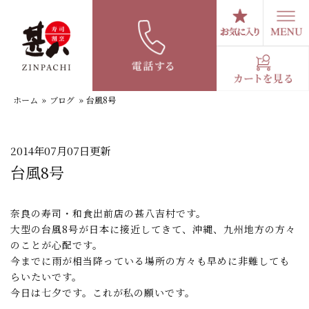
コ
ン
テ
スタッフブログ
ン
ツ
へ
ホーム
»
ブログ
»
台風8号
ス
キ
ッ
プ
2014年07月07日更新
台風8号
奈良の寿司・和食出前店の甚八吉村です。
大型の台風8号が日本に接近してきて、沖縄、九州地方の方々
のことが心配です。
今までに雨が相当降っている場所の方々も早めに非難しても
らいたいです。
今日は七夕です。これが私の願いです。