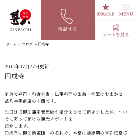
コ
ン
テ
スタッフブログ
ン
ツ
へ
ホーム
»
ブログ
»
円成寺
ス
キ
ッ
プ
2014年07月27日更新
円成寺
奈良で寿司・和食弁当・法事料理の出前・宅配はおまかせ！
甚八学園前店の中西です。
先日は旧柳生藩家老屋敷の紹介をさせて頂きましたが、つい
でに寄って頂ける観光スポットを
紹介します。
円成寺は柳生街道随一の名刹で、本堂は藤原期の阿弥陀堂様