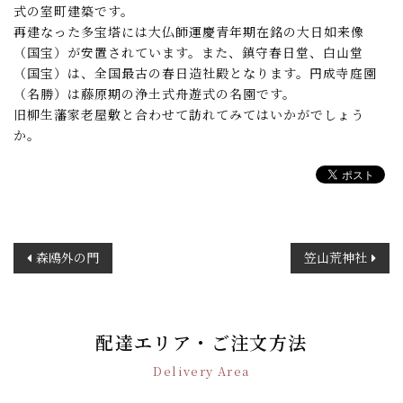
式の室町建築です。
再建なった多宝塔には大仏師運慶青年期在銘の大日如来像
（国宝）が安置されています。また、鎮守春日堂、白山堂
（国宝）は、全国最古の春日造社殿となります。円成寺庭園
（名勝）は藤原期の浄土式舟遊式の名園です。
旧柳生藩家老屋敷と合わせて訪れてみてはいかがでしょう
か。
投
森鴎外の門
笠山荒神社
稿
ナ
ビ
ゲ
配達エリア・ご注文方法
ー
Delivery Area
シ
ョ