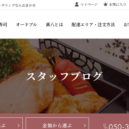
マイページ
お気に入り
ータリングならおまかせ
寿司
オードブル
甚八とは
配達エリア・注文方法
お
スタッフブログ
選ぶ
金額から選ぶ