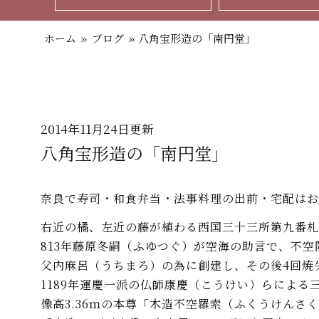
ホーム
»
ブログ
»
八角宝形造の「南円堂」
2014年11月24日更新
八角宝形造の「南円堂」
奈良で寿司・和食弁当・法事料理の出前・宅配はお
右近の橘、左近の藤が植わる西国三十三所第九番札
813年藤原冬嗣（ふゆつぐ）が空海の助言で、不空
父内麻呂（うちまろ）の為に創建し、その後4回焼失
1189年運慶一派の仏師康慶（こうけい）らによる
像高3.36ｍの本尊「木造不空羅索（ふくうけんさ