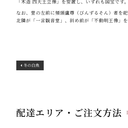
「木造 四天王立像」を安置し、いずれも国宝です
なお、堂の左前に頻頭盧尊（びんずるそん）者を祀
北隣が「一言観音堂」、斜め前が「不動明王像」を
投
冬の白魚
稿
ナ
ビ
ゲ
ー
配達エリア・ご注文方法
シ
ョ
ン