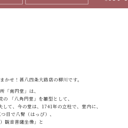
まかせ！甚八四条大路店の柳川です。
所「南円堂」は、
院の 「八角円堂」を雛型として、
して、今の堂は、1741年の立柱で、堂内に、
三つ目で八臂（はっぴ）、
く）観音菩薩坐像」と