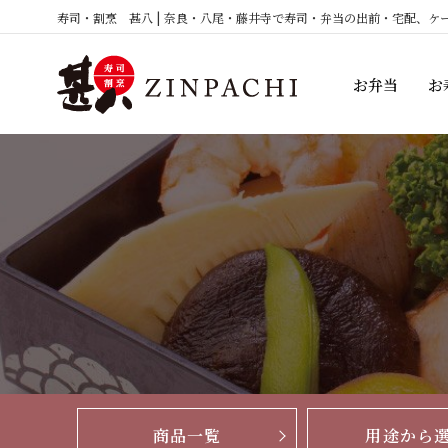
コ
寿司・割烹 甚八 | 奈良・八尾・藤井寺で寿司・弁当の出前・宅配、ケ
ン
テ
お弁当
お
ン
ツ
へ
ス
キ
ッ
プ
商品一覧
用途から