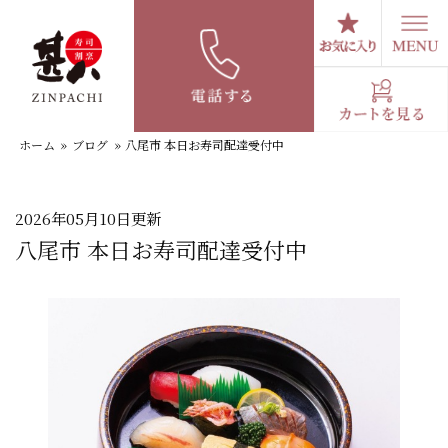
コ
ン
テ
スタッフブログ
ン
ツ
へ
ホーム
»
ブログ
»
八尾市 本日お寿司配達受付中
ス
キ
ッ
プ
2026年05月10日更新
八尾市 本日お寿司配達受付中