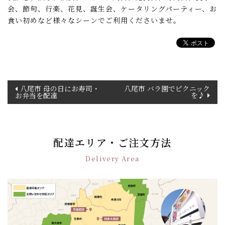
会、節句、行楽、花見、誕生会、ケータリングパーティー、お
食い初めなど様々なシーンでご利用くださいませ。
投
八尾市 母の日にお寿司・
八尾市 バラ園でピクニック
を♪
お弁当を配達
稿
ナ
ビ
ゲ
配達エリア・ご注文方法
ー
シ
Delivery Area
ョ
ン