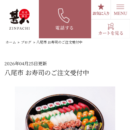
コ
ン
テ
スタッフブログ
ン
ツ
へ
ホーム
»
ブログ
»
八尾市 お寿司のご注文受付中
ス
キ
ッ
プ
2026年04月25日更新
八尾市 お寿司のご注文受付中