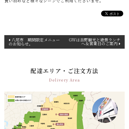
食い初めなど様々なシーンでご利用くださいませ。
投
八尾市 期間限定メニュー
GWは吉野観光と絶景ランチ
へ＆営業日のご案内
のお知らせ。
稿
ナ
ビ
ゲ
配達エリア・ご注文方法
ー
シ
Delivery Area
ョ
ン