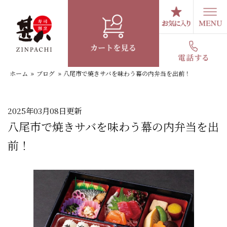
コ
ン
テ
スタッフブログ
ン
ツ
へ
ホーム
»
ブログ
»
八尾市で焼きサバを味わう幕の内弁当を出前！
ス
キ
ッ
プ
2025年03月08日更新
八尾市で焼きサバを味わう幕の内弁当を出
前！