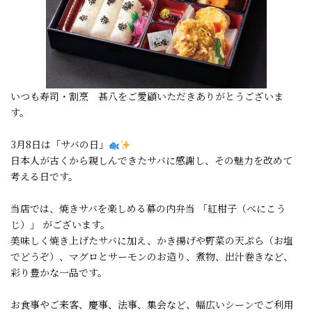
いつも寿司・割烹 甚八をご愛顧いただきありがとうございま
す。
3月8日は「サバの日」
日本人が古くから親しんできたサバに感謝し、その魅力を改めて
考える日です。
当店では、焼きサバを楽しめる幕の内弁当 「紅柑子（べにこう
じ）」 がございます。
美味しく焼き上げたサバに加え、かき揚げや野菜の天ぷら（お塩
でどうぞ）、マグロとサーモンのお造り、煮物、出汁巻きなど、
彩り豊かな一品です。
お食事やご来客、慶事、法事、集会など、幅広いシーンでご利用