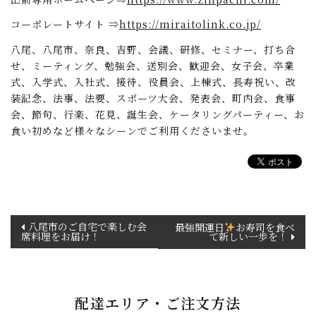
コーポレートサイト ⇒
https://miraitolink.co.jp/
八尾、八尾市、奈良、吉野、会議、研修、セミナー、打ち合
せ、ミーティング、勉強会、送別会、歓迎会、女子会、卒業
式、入学式、入社式、接待、役員会、上棟式、長寿祝い、改
装記念、法事、法要、スポーツ大会、発表会、町内会、食事
会、節句、行楽、花見、誕生会、ケータリングパーティー、お
食い初めなど様々なシーンでご利用くださいませ。
投
八尾市のご自宅で楽しむ会
最強開運日
お寿司を食べ
席料理をお届け！
て新しい一歩を！
稿
ナ
ビ
ゲ
配達エリア・ご注文方法
ー