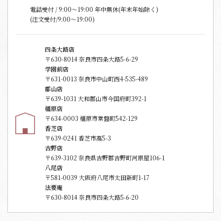
電話受付 / 9:00〜19:00 年中無休(年末年始除く)
(注文受付/9:00～19:00)
四条大路店
〒630-8014 奈良市四条大路5-6-29
学園前店
〒631-0013 奈良市中山町西4-535-489
郡山店
〒639-1031 大和郡山市今国府町392-1
橿原店
〒634-0003 橿原市常盤町542-129
香芝店
〒639-0241 香芝市高5-3
吉野店
〒639-3102 奈良県吉野郡吉野町河原屋106-1
八尾店
〒581-0039 大阪府八尾市太田新町1-17
法要庵
〒630-8014 奈良市四条大路5-6-20