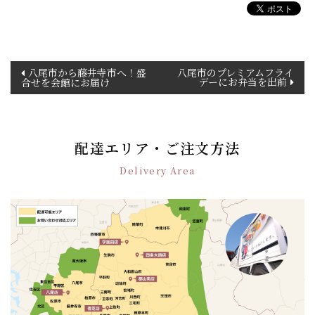
投
八尾市から藤井寺市へ！盛
八尾市のプレミアムフライ
デーにお弁当を出前
合せを会館にお届け
稿
ナ
ビ
ゲ
配達エリア・ご注文方法
ー
シ
Delivery Area
ョ
ン