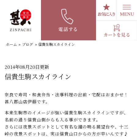
コ
ン
テ
スタッフブログ
ン
ツ
へ
ホーム
»
ブログ
»
信貴生駒スカイライン
ス
キ
ッ
プ
2014年08月20日更新
信貴生駒スカイライン
奈良で寿司・和食弁当・法事料理の出前・宅配はおまかせ！
甚八郡山店伊藤です。
本来生駒市のイメージが強い信貴生駒スカイラインですが、
名前の通り信貴山側からも入る事ができます。
さらには夜景スポットとして有名な鐘の鳴る展望台や、十三
峠の夜景スポットは、実は信貴山口からの方が早いんです♪