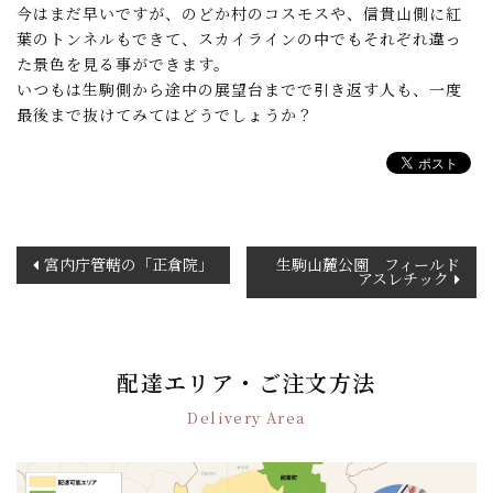
今はまだ早いですが、のどか村のコスモスや、信貴山側に紅
葉のトンネルもできて、スカイラインの中でもそれぞれ違っ
た景色を見る事ができます。
いつもは生駒側から途中の展望台までで引き返す人も、一度
最後まで抜けてみてはどうでしょうか？
投
宮内庁管轄の「正倉院」
生駒山麓公園 フィールド
アスレチック
稿
ナ
ビ
ゲ
配達エリア・ご注文方法
ー
シ
Delivery Area
ョ
ン