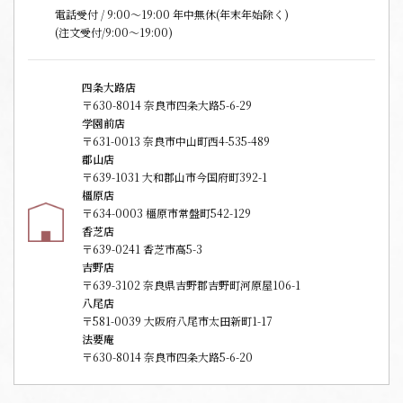
電話受付 / 9:00〜19:00 年中無休(年末年始除く)
(注文受付/9:00～19:00)
四条大路店
〒630-8014 奈良市四条大路5-6-29
学園前店
〒631-0013 奈良市中山町西4-535-489
郡山店
〒639-1031 大和郡山市今国府町392-1
橿原店
〒634-0003 橿原市常盤町542-129
香芝店
〒639-0241 香芝市高5-3
吉野店
〒639-3102 奈良県吉野郡吉野町河原屋106-1
八尾店
〒581-0039 大阪府八尾市太田新町1-17
法要庵
〒630-8014 奈良市四条大路5-6-20