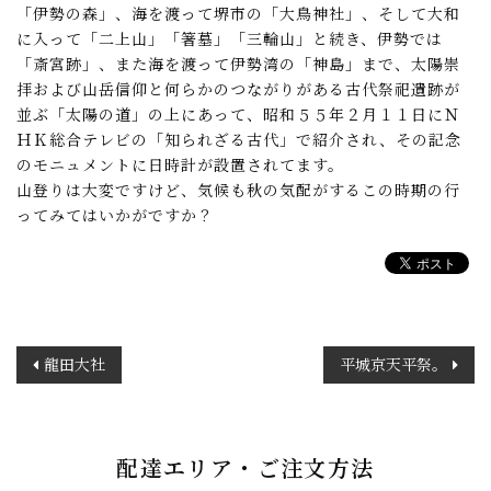
「伊勢の森」、海を渡って堺市の「大鳥神社」、そして大和
に入って「二上山」「箸墓」「三輪山」と続き、伊勢では
「斎宮跡」、また海を渡って伊勢湾の「神島」まで、太陽崇
拝および山岳信仰と何らかのつながりがある古代祭祀遺跡が
並ぶ「太陽の道」の上にあって、昭和５５年２月１１日にＮ
ＨＫ総合テレビの「知られざる古代」で紹介され、その記念
のモニュメントに日時計が設置されてます。
山登りは大変ですけど、気候も秋の気配がするこの時期の行
ってみてはいかがですか？
投
龍田大社
平城京天平祭。
稿
ナ
ビ
ゲ
配達エリア・ご注文方法
ー