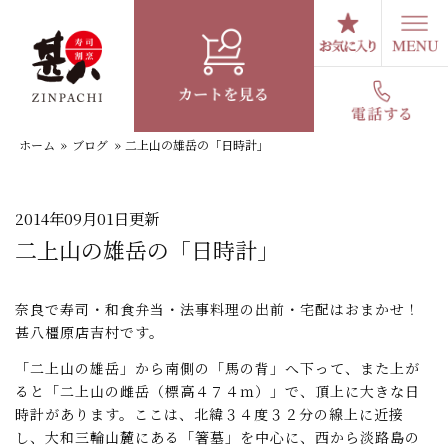
コ
ン
テ
スタッフブログ
ン
ツ
へ
ホーム
»
ブログ
»
二上山の雄岳の「日時計」
ス
キ
ッ
プ
2014年09月01日更新
二上山の雄岳の「日時計」
奈良で寿司・和食弁当・法事料理の出前・宅配はおまかせ！
甚八橿原店吉村です。
「二上山の雄岳」から南側の「馬の背」へ下って、また上が
ると「二上山の雌岳（標高４７４ｍ）」で、頂上に大きな日
時計があります。ここは、北緯３４度３２分の線上に近接
し、大和三輪山麓にある「箸墓」を中心に、西から淡路島の