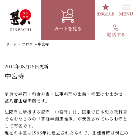
コ
ン
テ
スタッフブログ
ン
ツ
へ
ホーム
»
ブログ
»
中宮寺
ス
キ
ッ
プ
2014年08月15日更新
中宮寺
奈良で寿司・和食弁当・法事料理の出前・宅配はおまかせ！
甚八郡山店伊藤です。
法隆寺に隣接する尼寺「中宮寺」は、国宝で日本史の教科書
でもおなじみの「菩薩半跏思惟像」が安置されているお寺と
して有名です。
現在の本堂は1968年に建立されたもので、創建当時は現在の