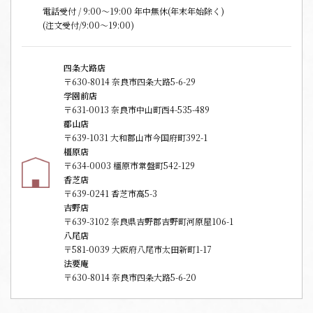
電話受付 / 9:00〜19:00 年中無休(年末年始除く)
(注文受付/9:00～19:00)
四条大路店
〒630-8014 奈良市四条大路5-6-29
学園前店
〒631-0013 奈良市中山町西4-535-489
郡山店
〒639-1031 大和郡山市今国府町392-1
橿原店
〒634-0003 橿原市常盤町542-129
香芝店
〒639-0241 香芝市高5-3
吉野店
〒639-3102 奈良県吉野郡吉野町河原屋106-1
八尾店
〒581-0039 大阪府八尾市太田新町1-17
法要庵
〒630-8014 奈良市四条大路5-6-20