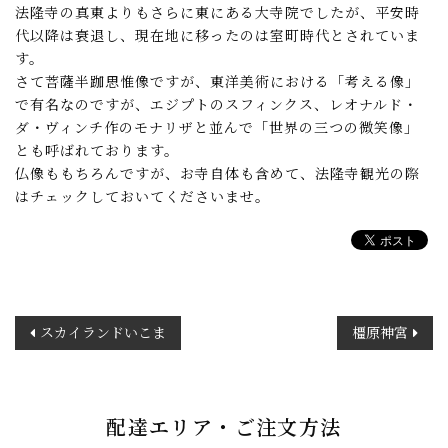
法隆寺の真東よりもさらに東にある大寺院でしたが、平安時
代以降は衰退し、現在地に移ったのは室町時代とされていま
す。
さて菩薩半跏思惟像ですが、東洋美術における「考える像」
で有名なのですが、エジプトのスフィンクス、レオナルド・
ダ・ヴィンチ作のモナリザと並んで「世界の三つの微笑像」
とも呼ばれております。
仏像ももちろんですが、お寺自体も含めて、法隆寺観光の際
はチェックしておいてくださいませ。
投
スカイランドいこま
橿原神宮
稿
ナ
ビ
ゲ
配達エリア・ご注文方法
ー