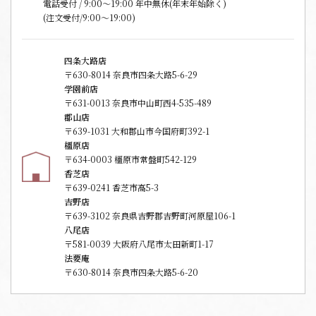
電話受付 / 9:00〜19:00 年中無休(年末年始除く)
(注文受付/9:00～19:00)
四条大路店
〒630-8014 奈良市四条大路5-6-29
学園前店
〒631-0013 奈良市中山町西4-535-489
郡山店
〒639-1031 大和郡山市今国府町392-1
橿原店
〒634-0003 橿原市常盤町542-129
香芝店
〒639-0241 香芝市高5-3
吉野店
〒639-3102 奈良県吉野郡吉野町河原屋106-1
八尾店
〒581-0039 大阪府八尾市太田新町1-17
法要庵
〒630-8014 奈良市四条大路5-6-20