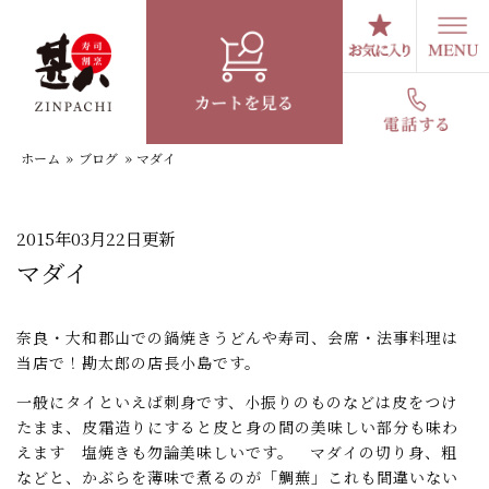
コ
ン
テ
スタッフブログ
ン
ツ
へ
ホーム
»
ブログ
»
マダイ
ス
キ
ッ
プ
2015年03月22日更新
マダイ
奈良・大和郡山での鍋焼きうどんや寿司、会席・法事料理は
当店で！勘太郎の店長小島です。
一般にタイといえば刺身です、小振りのものなどは皮をつけ
たまま、皮霜造りにすると皮と身の間の美味しい部分も味わ
えます 塩焼きも勿論美味しいです。 マダイの切り身、粗
などと、かぶらを薄味で煮るのが「鯛蕪」これも間違いない