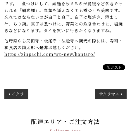
です。 煮つけにして、素麺を添えるのが愛媛など各地で行
われる「鯛素麺」。素麺を添えなくても煮つけも美味です。
忘れてはならないのが白子と真子。白子は塩焼き、澄まし
汁、ちり鍋。真子は煮つけに、野菜との炊き合わせに、塩焼
きなどになります。タイを買いに行きたくなりますね。
他府県から矢田寺・松尾寺・法隆寺へ観光の際には、寿司・
和食店の勘太郎へ是非お越しください。
https://zinpachi.com/wp-new/kantaro/
投
イクラ
サクラマス
稿
ナ
ビ
ゲ
配達エリア・ご注文方法
ー
Delivery Area