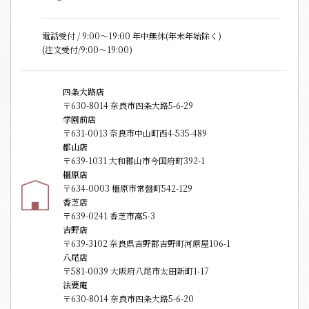
電話受付 / 9:00〜19:00 年中無休(年末年始除く)
(注文受付/9:00～19:00)
四条大路店
〒630-8014 奈良市四条大路5-6-29
学園前店
〒631-0013 奈良市中山町西4-535-489
郡山店
〒639-1031 大和郡山市今国府町392-1
橿原店
〒634-0003 橿原市常盤町542-129
香芝店
〒639-0241 香芝市高5-3
吉野店
〒639-3102 奈良県吉野郡吉野町河原屋106-1
八尾店
〒581-0039 大阪府八尾市太田新町1-17
法要庵
〒630-8014 奈良市四条大路5-6-20