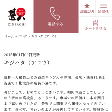
コ
ン
テ
スタッフブログ
ン
ツ
へ
ホーム
»
ブログ
»
キジハタ（アコウ）
ス
キ
ッ
プ
2015年01月03日更新
キジハタ（アコウ）
奈良・大和郡山での鍋焼きうどんや寿司、会席・法事料理は
当店で！勘太郎の店長小島です。
明けまして、おめでとうございます。如何お過ごしでしょう
か？新年は高級魚、あこうです。市場での評価は、本来西日
本で高い魚でしたが、最近では関東でも同様となってきてい
ます。食べ方、味わいのよさが浸透してきています。野締めは