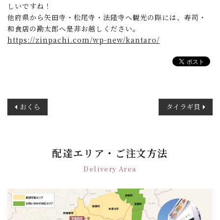
しいですね！
他府県から矢田寺・松尾寺・法隆寺へ観光の際には、寿司・
和食店の勘太郎へ是非お越しください。
https://zinpachi.com/wp-new/kantaro/
投
おくら
タイラギ貝
稿
ナ
ビ
ゲ
配達エリア・ご注文方法
ー
Delivery Area
シ
ョ
ン