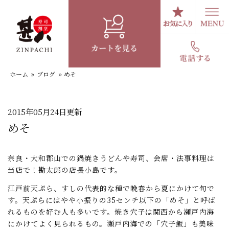
コ
ン
テ
スタッフブログ
ン
ツ
へ
ホーム
»
ブログ
»
めそ
ス
キ
ッ
プ
2015年05月24日更新
めそ
奈良・大和郡山での鍋焼きうどんや寿司、会席・法事料理は
当店で！勘太郎の店長小島です。
江戸前天ぷら、すしの代表的な種で晩春から夏にかけて旬で
す。天ぷらにはやや小振りの35センチ以下の「めそ」と呼ば
れるものを好む人も多いです。焼き穴子は関西から瀬戸内海
にかけてよく見られるもの。瀬戸内海での「穴子飯」も美味