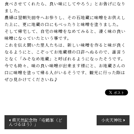
食べさせてくれたら、良い味にしてやろう」とお告げになり
ました。
農婦は翌朝矢田寺へお参りし、その石地蔵に味噌をお供えし
た上に、更に地蔵の口にもべったりと味噌を塗りました。
そして帰宅して、自宅の味噌をなめてみると、凄く味の良い
味噌になっていたという事です。
これを伝え聞いた里人たちは、新しい味噌を作ると味が良く
なるようにと、こぞってお地蔵様の口許へぬるので、誰言う
となく「みそなめ地蔵」と呼ばれるようになったそうです。
今でも時々、味の良い味噌が出来ます様にと、お地蔵さんの
口に味噌を塗って帰る人がいるそうです、観光に行った際は
ぜひ見かけてくださいね♪
投
県天然記念物「屯鶴峯（ど
小夫天神社
んづるほう）」
稿
ナ