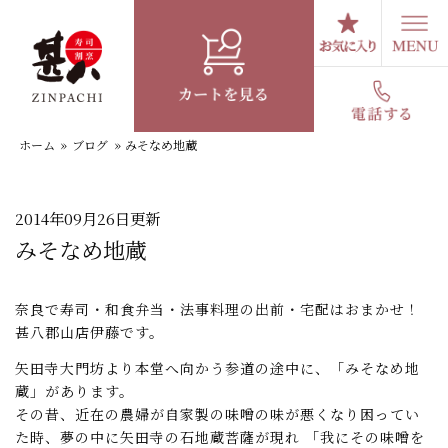
コ
ン
テ
スタッフブログ
ン
ツ
へ
ホーム
»
ブログ
»
みそなめ地蔵
ス
キ
ッ
プ
2014年09月26日更新
みそなめ地蔵
奈良で寿司・和食弁当・法事料理の出前・宅配はおまかせ！
甚八郡山店伊藤です。
矢田寺大門坊より本堂へ向かう参道の途中に、「みそなめ地
蔵」があります。
その昔、近在の農婦が自家製の味噌の味が悪くなり困ってい
た時、夢の中に矢田寺の石地蔵菩薩が現れ 「我にその味噌を