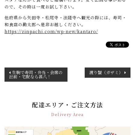
ので、その時は一度お試し下さい。
他府県から矢田寺・松尾寺・法隆寺へ観光の際には、寿司・
和食店の勘太郎へ是非お越しください。
https://zinpachi.com/wp-new/kantaro/
投
生駒で寿司・弁当・会席の
渡り蟹（ガザミ）
出前・宅配なら甚八！
稿
ナ
ビ
ゲ
配達エリア・ご注文方法
ー
シ
Delivery Area
ョ
ン