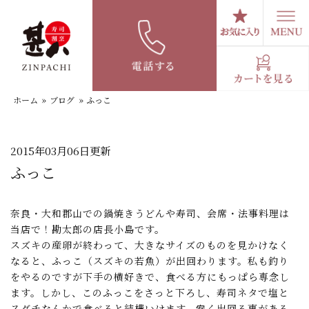
コ
ン
テ
スタッフブログ
ン
ツ
へ
ホーム
»
ブログ
»
ふっこ
ス
キ
ッ
プ
2015年03月06日更新
ふっこ
奈良・大和郡山での鍋焼きうどんや寿司、会席・法事料理は
当店で！勘太郎の店長小島です。
スズキの産卵が終わって、大きなサイズのものを見かけなく
なると、ふっこ（スズキの若魚）が出回わります。私も釣り
をやるのですが下手の横好きで、食べる方にもっぱら専念し
ます。しかし、このふっこをさっと下ろし、寿司ネタで塩と
スダチなんかで食べると結構いけます。安く出回る事がある