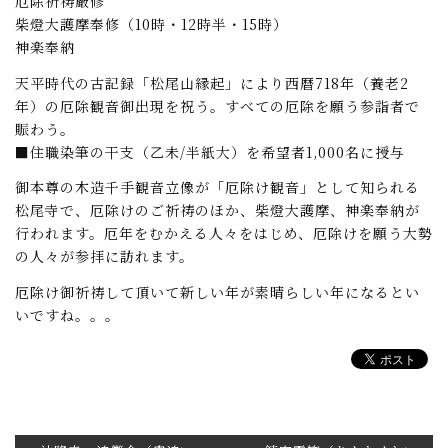
厄除祈祷厳修
柴燈大護摩奉修（10時・12時半・15時）
神楽奉納
天平時代の古記録「松尾山縁起」により西暦718年（養老2
年）の厄除観音御出現を祝う。すべての厄除を願う参詣者で
賑わう。
■住職染筆の干支（乙未/半紙大）を希望者1,000名に授与
御本尊の木造千手観音立像が「厄除け観音」として知られる
松尾寺で、厄除けのご祈祷のほか、柴燈大護摩、神楽奉納が
行われます。厄年をむかえる人々をはじめ、厄除けを願う大勢
の人々が参拝に訪れます。
厄除け御祈祷して頂いて新しい年が素晴らしい年になるとい
いですね。。。
投