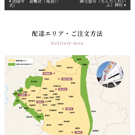
法隆寺 追儺会（鬼追い
鎮宅霊符（ちんたくれい
ふ）神社
式）
稿
ナ
ビ
ゲ
配達エリア・ご注文方法
ー
シ
Delivery Area
ョ
ン