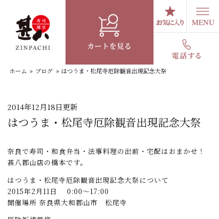
コ
ン
テ
スタッフブログ
ン
ツ
へ
ホーム
»
ブログ
»
はつうま・松尾寺厄除観音出現記念大祭
ス
キ
ッ
プ
2014年12月18日更新
はつうま・松尾寺厄除観音出現記念大祭
奈良で寿司・和食弁当・法事料理の出前・宅配はおまかせ！
甚八郡山店の橋本です。
はつうま・松尾寺厄除観音出現記念大祭について
2015年2月11日 0:00～17:00
開催場所 奈良県大和郡山市 松尾寺