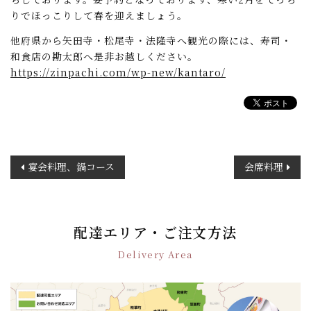
りでほっこりして春を迎えましょう。
他府県から矢田寺・松尾寺・法隆寺へ観光の際には、寿司・
和食店の勘太郎へ是非お越しください。
https://zinpachi.com/wp-new/kantaro/
投
宴会料理、鍋コース
会席料理
稿
ナ
ビ
ゲ
配達エリア・ご注文方法
ー
Delivery Area
シ
ョ
ン