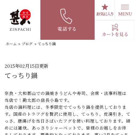
コ
ン
テ
スタッフブログ
ン
ツ
へ
ホーム
»
ブログ
»
てっちり鍋
ス
キ
ッ
プ
2015年02月15日更新
てっちり鍋
奈良・大和郡山での鍋焼きうどんや寿司、会席・法事料理は
当店で！勘太郎の店長小島です。
当店の鍋料理には、冬季限定でてっちり鍋を提供しておりま
す。国産のトラフグを贅沢に使用し、てっちり、皮湯引き、て
っさ、唐揚げを当日さばいたフグを使い料理しております。締
めには雑炊、あっさりシャーベットで、皆様のお越しをお待
ちしております。要予約となっております、寒い2月をてっち