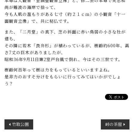
本尊は大観音「金銅聖観音立像」と、修二会の本尊で実忠和
尚が難波の海岸で拾って、
今も人肌の温もりがある七寸（約２１ｃｍ）の小観音「十一
面観音立像」で、共に秘仏です。
また、「二月堂」の真下、芝の斜面に赤い鳥居の小さな社が
建ち、
その隣に若木「良弁杉」が植わっているが、樹齢約600年、高
さ7丈の巨木がありましたが、
昭和36年9月11日第2室戸台風で倒れ、今はその三世です。
樹齢何百年って樹は力をもっているといいますよね。
是非力のおすそ分けをもらいに行ってみてはいかがでしょ
う？
投
竹取公園
峠の茶屋
稿