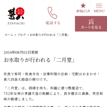
コ
ン
テ
スタッフブログ
ン
ツ
へ
ホーム
»
ブログ
»
お水取りが行われる「二月堂」
ス
キ
ッ
プ
2014年08月02日更新
お水取りが行われる「二月堂」
奈良で寿司・和食弁当・法事料理の出前・宅配はおまかせ！
甚八四条大路店の柳川です。
「二月堂」は、回縁を持ち、斜面に建つ懸崖造で、
752年女帝の孝謙天皇の勅願により、良弁僧正の高弟、実忠和
尚が創建しました。