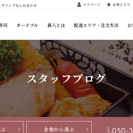
マイページ
お気に入り
ータリングならおまかせ
寿司
オードブル
甚八とは
配達エリア・注文方法
お
スタッフブログ
選ぶ
金額から選ぶ