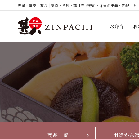
コ
寿司・割烹 甚八 | 奈良・八尾・藤井寺で寿司・弁当の出前・宅配、ケ
ン
テ
お弁当
お
ン
ツ
へ
ス
キ
ッ
プ
商品一覧
用途から