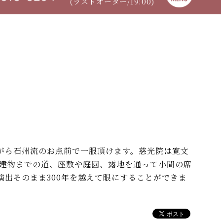
(ラストオーダー/19:00)
がら石州流のお点前で一服頂けます。慈光院は寛文
や建物までの道、座敷や庭園、露地を通って小間の席
出そのまま300年を越えて眼にすることができま