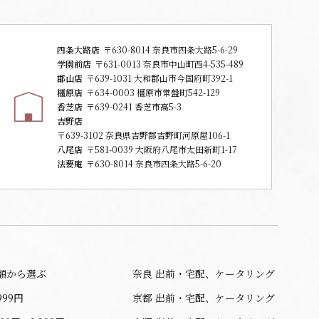
四条大路店
〒630-8014 奈良市四条大路5-6-29
学園前店
〒631-0013 奈良市中山町西4-535-489
郡山店
〒639-1031 大和郡山市今国府町392-1
橿原店
〒634-0003 橿原市常盤町542-129
香芝店
〒639-0241 香芝市高5-3
吉野店
〒639-3102 奈良県吉野郡吉野町河原屋106-1
八尾店
〒581-0039 大阪府八尾市太田新町1-17
法要庵
〒630-8014 奈良市四条大路5-6-20
額から選ぶ
奈良 出前・宅配、ケータリング
999円
京都 出前・宅配、ケータリング