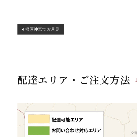
投
橿原神宮でお月見
稿
ナ
ビ
ゲ
ー
配達エリア・ご注文方法
シ
ョ
ン