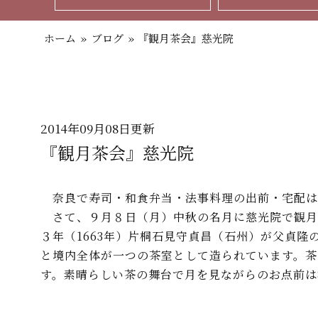
ホーム
»
ブログ
»
『観月茶会』慈光院
2014年09月08日更新
『観月茶会』慈光院
奈良で寿司・和食弁当・法事料理の出前・宅配は
さて、９月８日（月）中秋の名月に慈光院で観月
３年（1663年）片桐石見守貞昌（石州）が父貞
と境内全体が一つの茶室として造られています。茶
す。素晴らしい茶の舞台で月を見ながらのお点前は