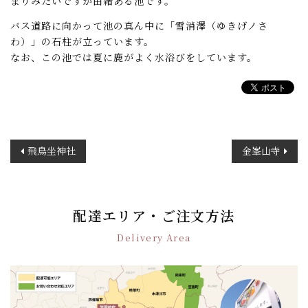
まりみたいですが由緒ある池です。
バス道路に向かって池の真ん中に「雪消澤（ゆきげノさ
わ）」の石柱が立っています。
なお、この池では夏に鹿がよく水浴びをしています。
投
飛鳥坐神社
金峯山寺
稿
ナ
ビ
ゲ
配達エリア・ご注文方法
ー
Delivery Area
シ
ョ
ン