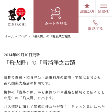
コ
ン
テ
スタッフブログ
ン
ツ
へ
ホーム
»
ブログ
»
「飛火野」の「雪消澤之古蹟」
ス
キ
ッ
プ
2014年09月10日更新
「飛火野」の「雪消澤之古蹟」
奈良で寿司・和食弁当・法事料理の出前・宅配はおまかせ！
甚八四条大路店の柳川です。
梅林の「浅茅ケ原」から東側のバス道路を横切ると広々とし
た芝生の「飛火野」に出ます。
バス道路に面して写真の様な池が有り、ちょっと見には水た